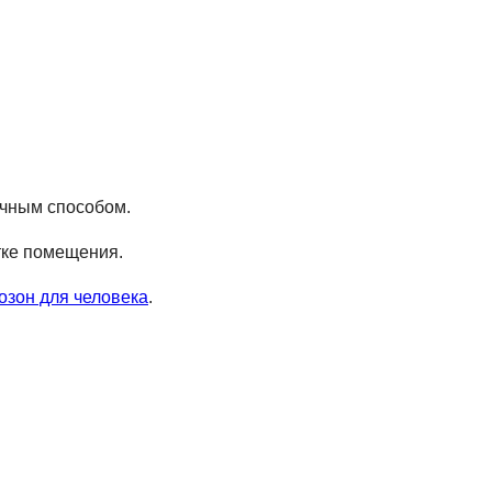
ычным способом.
тке помещения.
озон для человека
.